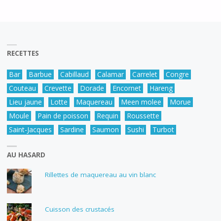
PÊCHEUR"
RECETTES
Bar
Barbue
Cabillaud
Calamar
Carrelet
Congre
Couteau
Crevette
Dorade
Encornet
Hareng
Lieu jaune
Lotte
Maquereau
Meen molee
Morue
Moule
Pain de poisson
Requin
Roussette
Saint-Jacques
Sardine
Saumon
Sushi
Turbot
AU HASARD
Rillettes de maquereau au vin blanc
Cuisson des crustacés