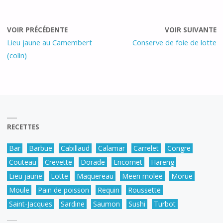
VOIR PRÉCÉDENTE
VOIR SUIVANTE
Lieu jaune au Camembert
Conserve de foie de lotte
(colin)
RECETTES
Bar
Barbue
Cabillaud
Calamar
Carrelet
Congre
Couteau
Crevette
Dorade
Encornet
Hareng
Lieu jaune
Lotte
Maquereau
Meen molee
Morue
Moule
Pain de poisson
Requin
Roussette
Saint-Jacques
Sardine
Saumon
Sushi
Turbot