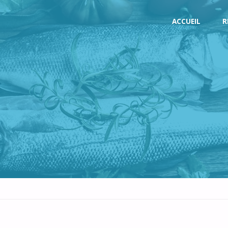
Skip
ACCUEIL
R
to
content