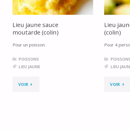
Lieu jaune sauce
Lieu jau
moutarde (colin)
(colin)
Pour un poisson.
Pour 4 pers
POISSONS
POISSON
LIEU JAUNE
LIEU JAUN
"LIEU
"LIE
VOIR
VOIR
JAUNE
JAUN
SAUCE
AU
MOUTARDE
CAM