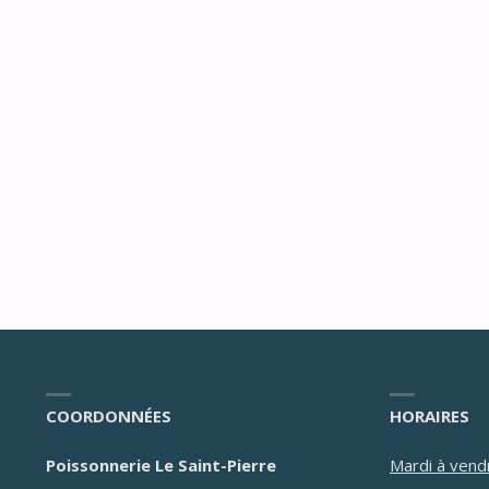
(COLIN)"
(COL
COORDONNÉES
HORAIRES
Poissonnerie Le Saint-Pierre
Mardi à vend