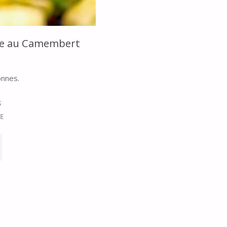
ne au Camembert
onnes.
S
E
U
E
EMBERT