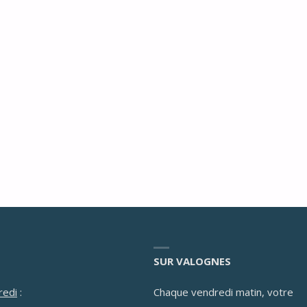
IN)"
SUR VALOGNES
redi
:
Chaque vendredi matin, votre