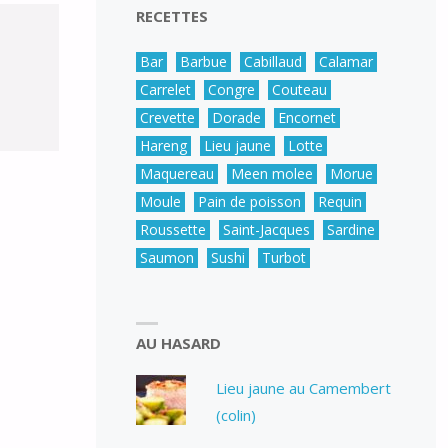
RECETTES
Bar
Barbue
Cabillaud
Calamar
Carrelet
Congre
Couteau
Crevette
Dorade
Encornet
Hareng
Lieu jaune
Lotte
Maquereau
Meen molee
Morue
Moule
Pain de poisson
Requin
Roussette
Saint-Jacques
Sardine
Saumon
Sushi
Turbot
AU HASARD
Lieu jaune au Camembert
(colin)