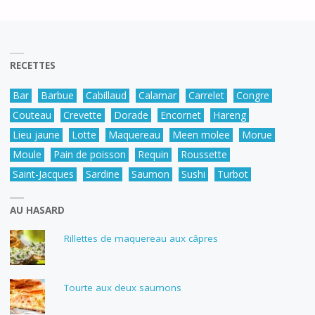
RECETTES
Bar
Barbue
Cabillaud
Calamar
Carrelet
Congre
Couteau
Crevette
Dorade
Encornet
Hareng
Lieu jaune
Lotte
Maquereau
Meen molee
Morue
Moule
Pain de poisson
Requin
Roussette
Saint-Jacques
Sardine
Saumon
Sushi
Turbot
AU HASARD
Rillettes de maquereau aux câpres
Tourte aux deux saumons