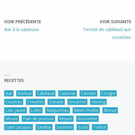
VOIR PRÉCÉDENTE
VOIR SUIVANTE
Bar à la sauteuse
Terrine de cabillaud aux
crevettes
RECETTES
Bar
Barbue
Cabillaud
Calamar
Carrelet
Congre
Couteau
Crevette
Dorade
Encornet
Hareng
Lieu jaune
Lotte
Maquereau
Meen molee
Morue
Moule
Pain de poisson
Requin
Roussette
Saint-Jacques
Sardine
Saumon
Sushi
Turbot